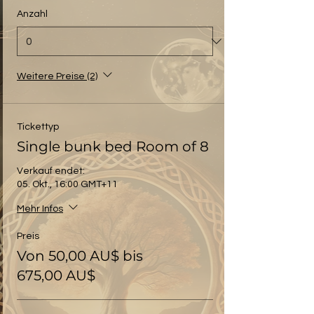
Anzahl
Weitere Preise (2)
Tickettyp
Single bunk bed Room of 8
Verkauf endet:
05. Okt., 16:00 GMT+11
Mehr Infos
Preis
Von 50,00 AU$ bis
675,00 AU$