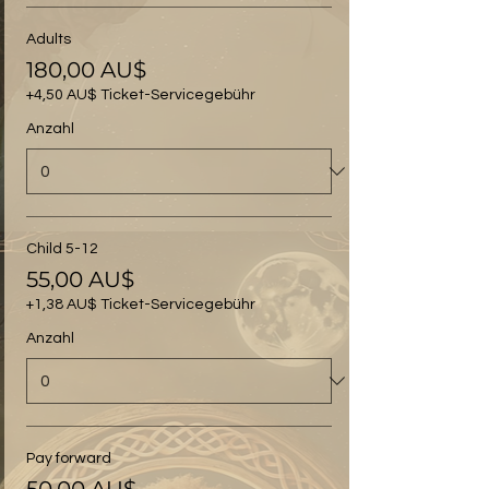
Adults
180,00 AU$
+4,50 AU$ Ticket-Servicegebühr
Anzahl
Child 5-12
55,00 AU$
+1,38 AU$ Ticket-Servicegebühr
Anzahl
Pay forward