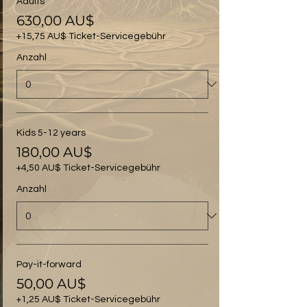
Adults
630,00 AU$
+15,75 AU$ Ticket-Servicegebühr
Anzahl
Kids 5-12 years
180,00 AU$
+4,50 AU$ Ticket-Servicegebühr
Anzahl
Pay-it-forward
50,00 AU$
+1,25 AU$ Ticket-Servicegebühr