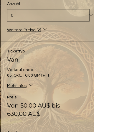
Anzahl
Weitere Preise (2)
Tickettyp
Van
Verkauf endet:
05. Okt., 16:00 GMT+11
Mehr Infos
Preis
Von 50,00 AU$ bis
630,00 AU$