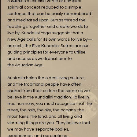
A 
Sutra
 is a concise verse or complex 
spiritual concept reduced to a simple 
sentence that can be easily remembered 
and meditated upon. Sutras thread the 
teachings together and create words to 
live by. Kundalini Yoga suggests that a 
New Age calls for its own words to live by—
as such, the Five Kundalini Sutras are our 
guiding principles for everyone to utilise 
and access as we transition into 
the Aquarian Age.
Australia holds the oldest living culture, 
and the traditional people have often 
shared from their culture the same as we 
believe in the Kundalini tradition. To live in 
true harmony, you must recognise that the 
trees, the rain, the sky, the oceans, the 
mountains, the land, and all living and 
vibrating things are you. They believe that 
we may have separate bodies, 
experiences, and perceptions…