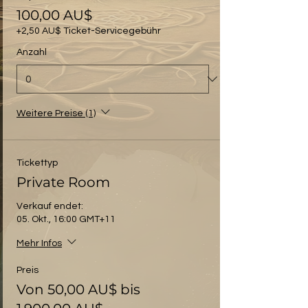
100,00 AU$
+2,50 AU$ Ticket-Servicegebühr
Anzahl
Weitere Preise (1)
Tickettyp
Private Room
Verkauf endet:
05. Okt., 16:00 GMT+11
Mehr Infos
Preis
Von 50,00 AU$ bis