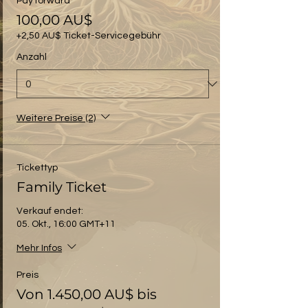
Pay forward
100,00 AU$
+2,50 AU$ Ticket-Servicegebühr
Anzahl
Weitere Preise (2)
Tickettyp
Family Ticket
Verkauf endet:
05. Okt., 16:00 GMT+11
Mehr Infos
Preis
Von 1.450,00 AU$ bis