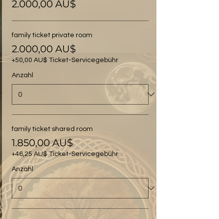
2.000,00 AU$
family ticket private room
2.000,00 AU$
+50,00 AU$ Ticket-Servicegebühr
Anzahl
family ticket shared room
1.850,00 AU$
+46,25 AU$ Ticket-Servicegebühr
Anzahl