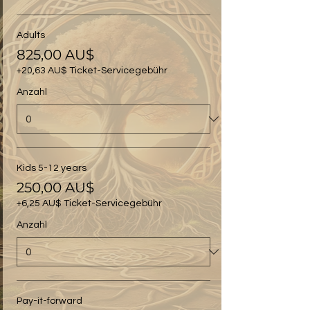
Adults
825,00 AU$
+20,63 AU$ Ticket-Servicegebühr
Anzahl
Kids 5-12 years
250,00 AU$
+6,25 AU$ Ticket-Servicegebühr
Anzahl
Pay-it-forward