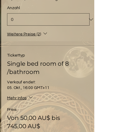
Anzahl
Weitere Preise (2)
Tickettyp
Single bed room of 8
/bathroom
Verkauf endet:
05. Okt., 16:00 GMT+11
Mehr Infos
Preis
Von 50,00 AU$ bis
745,00 AU$