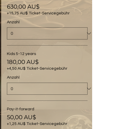
630,00 AU$
+15,75 AU$ Ticket-Servicegebühr
Anzahl
Kids 5-12 years
180,00 AU$
+4,50 AU$ Ticket-Servicegebühr
Anzahl
Pay-it-forward
50,00 AU$
+1,25 AU$ Ticket-Servicegebühr