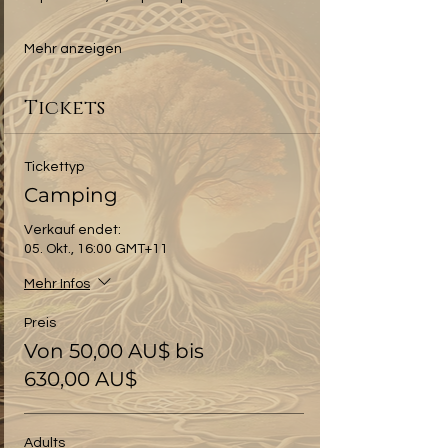
Mehr anzeigen
Tickets
Tickettyp
Camping
Verkauf endet:
05. Okt., 16:00 GMT+11
Mehr Infos
Preis
Von 50,00 AU$ bis
630,00 AU$
Adults