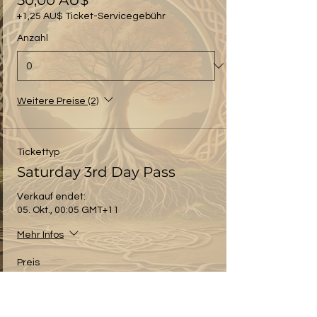
50,00 AU$
+1,25 AU$ Ticket-Servicegebühr
Anzahl
Weitere Preise (2)
Tickettyp
Saturday 3rd Day Pass
Verkauf endet:
05. Okt., 00:05 GMT+11
Mehr Infos
Preis
Von 50,00 AU$ bis
180,00 AU$