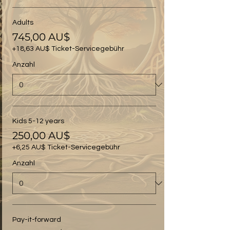
Adults
745,00 AU$
+18,63 AU$ Ticket-Servicegebühr
Anzahl
Kids 5-12 years
250,00 AU$
+6,25 AU$ Ticket-Servicegebühr
Anzahl
Pay-it-forward