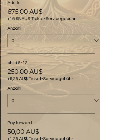
Adults
675,00 AU$
+16,88 AU$ Ticket-Servicegebühr
Anzahl
child 5-12
250,00 AU$
+6,25 AU$ Ticket-Servicegebühr
Anzahl
Pay forward
50,00 AU$
+1,25 AU$ Ticket-Servicegebühr