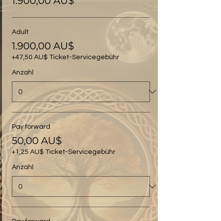
1.900,00 AU$
Adult
1.900,00 AU$
+47,50 AU$ Ticket-Servicegebühr
Anzahl
Pay forward
50,00 AU$
+1,25 AU$ Ticket-Servicegebühr
Anzahl