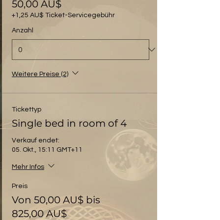
50,00 AU$
+1,25 AU$ Ticket-Servicegebühr
Anzahl
Weitere Preise (2)
Tickettyp
Single bed in room of 4
Verkauf endet:
05. Okt., 15:11 GMT+11
Mehr Infos
Preis
Von 50,00 AU$ bis
825,00 AU$