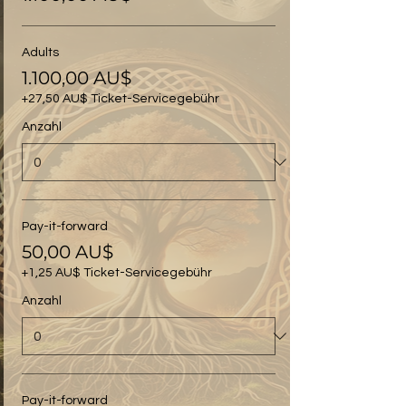
Adults
1.100,00 AU$
+27,50 AU$ Ticket-Servicegebühr
Anzahl
Pay-it-forward
50,00 AU$
+1,25 AU$ Ticket-Servicegebühr
Anzahl
Pay-it-forward