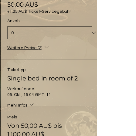
50,00 AU$
+1,25 AU$ Ticket-Servicegebühr
Anzahl
Weitere Preise (2)
Tickettyp
Single bed in room of 2
Verkauf endet:
05. Okt., 15:04 GMT+11
Mehr Infos
Preis
Von 50,00 AU$ bis
1.100,00 AU$