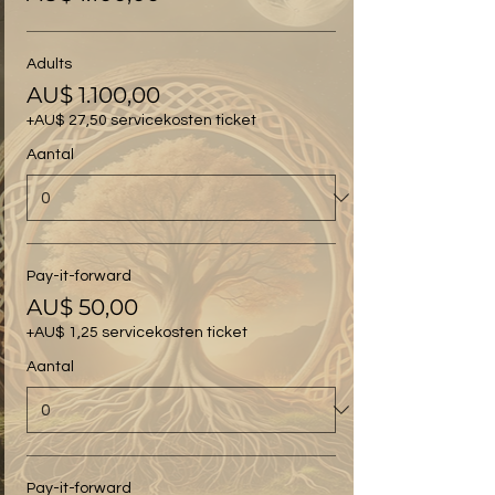
Adults
AU$ 1.100,00
+AU$ 27,50 servicekosten ticket
Aantal
Pay-it-forward
AU$ 50,00
+AU$ 1,25 servicekosten ticket
Aantal
Pay-it-forward