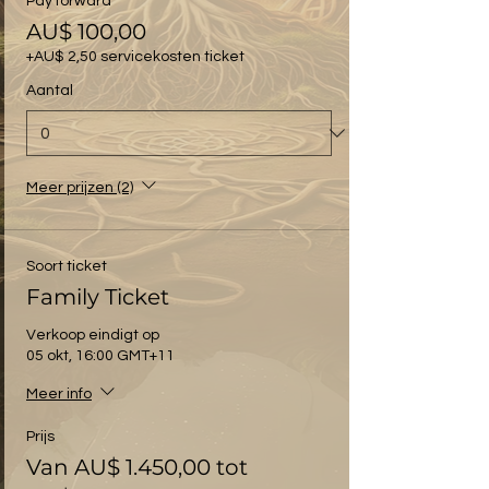
Pay forward
AU$ 100,00
+AU$ 2,50 servicekosten ticket
Aantal
Meer prijzen (2)
Soort ticket
Family Ticket
Verkoop eindigt op
05 okt, 16:00 GMT+11
Meer info
Prijs
Van AU$ 1.450,00 tot