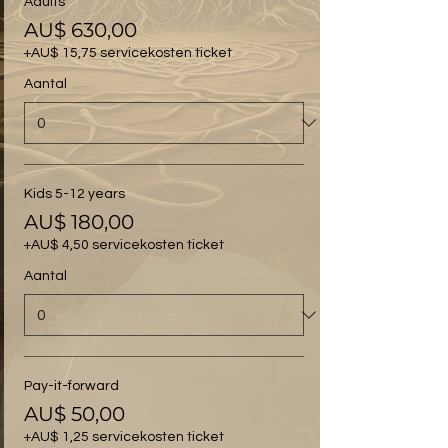
Adults
AU$ 630,00
+AU$ 15,75 servicekosten ticket
Aantal
Kids 5-12 years
AU$ 180,00
+AU$ 4,50 servicekosten ticket
Aantal
Pay-it-forward
AU$ 50,00
+AU$ 1,25 servicekosten ticket