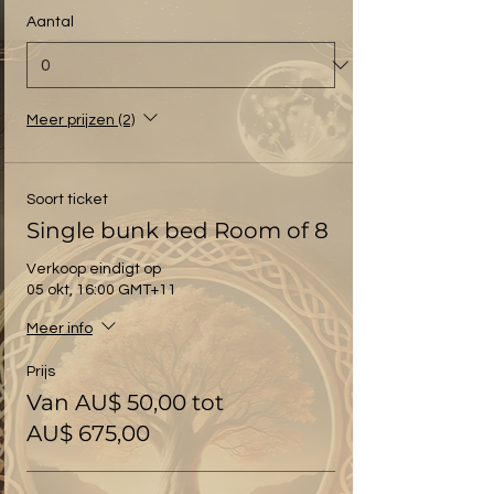
Aantal
Meer prijzen (2)
Soort ticket
Single bunk bed Room of 8
Verkoop eindigt op
05 okt, 16:00 GMT+11
Meer info
Prijs
Van AU$ 50,00 tot
AU$ 675,00