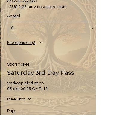
AU$ 50,00
+AU$ 1,25 servicekosten ticket
Aantal
Meer prijzen (2)
Soort ticket
Saturday 3rd Day Pass
Verkoop eindigt op
05 okt, 00:05 GMT+11
Meer info
Prijs
Van AU$ 50,00 tot
AU$ 180,00