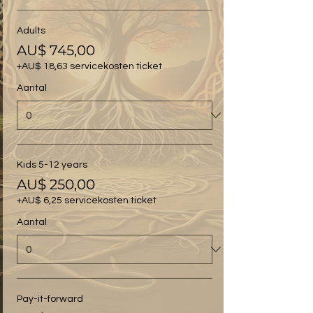
Adults
AU$ 745,00
+AU$ 18,63 servicekosten ticket
Aantal
Kids 5-12 years
AU$ 250,00
+AU$ 6,25 servicekosten ticket
Aantal
Pay-it-forward