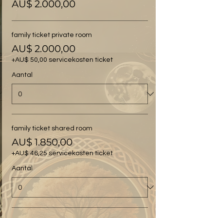
AU$ 2.000,00
family ticket private room
AU$ 2.000,00
+AU$ 50,00 servicekosten ticket
Aantal
family ticket shared room
AU$ 1.850,00
+AU$ 46,25 servicekosten ticket
Aantal