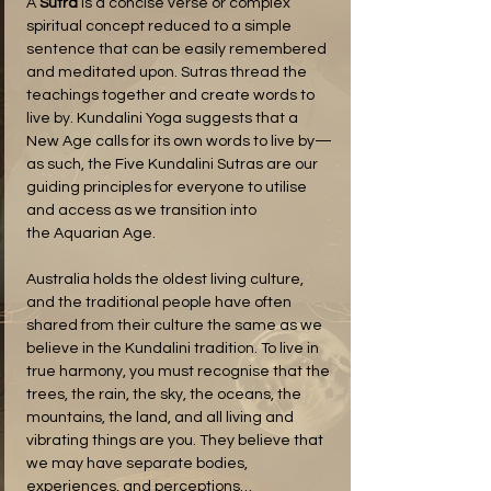
A 
Sutra
 is a concise verse or complex 
spiritual concept reduced to a simple 
sentence that can be easily remembered 
and meditated upon. Sutras thread the 
teachings together and create words to 
live by. Kundalini Yoga suggests that a 
New Age calls for its own words to live by—
as such, the Five Kundalini Sutras are our 
guiding principles for everyone to utilise 
and access as we transition into 
the Aquarian Age.
Australia holds the oldest living culture, 
and the traditional people have often 
shared from their culture the same as we 
believe in the Kundalini tradition. To live in 
true harmony, you must recognise that the 
trees, the rain, the sky, the oceans, the 
mountains, the land, and all living and 
vibrating things are you. They believe that 
we may have separate bodies, 
experiences, and perceptions…