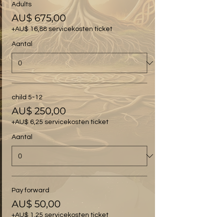
Adults
AU$ 675,00
+AU$ 16,88 servicekosten ticket
Aantal
child 5-12
AU$ 250,00
+AU$ 6,25 servicekosten ticket
Aantal
Pay forward
AU$ 50,00
+AU$ 1,25 servicekosten ticket