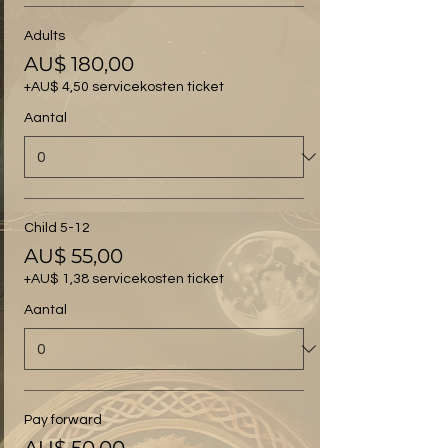
Adults
AU$ 180,00
+AU$ 4,50 servicekosten ticket
Aantal
Child 5-12
AU$ 55,00
+AU$ 1,38 servicekosten ticket
Aantal
Pay forward