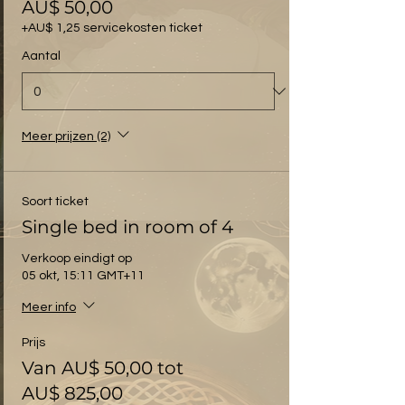
AU$ 50,00
+AU$ 1,25 servicekosten ticket
Aantal
Meer prijzen (2)
Soort ticket
Single bed in room of 4
Verkoop eindigt op
05 okt, 15:11 GMT+11
Meer info
Prijs
Van AU$ 50,00 tot
AU$ 825,00