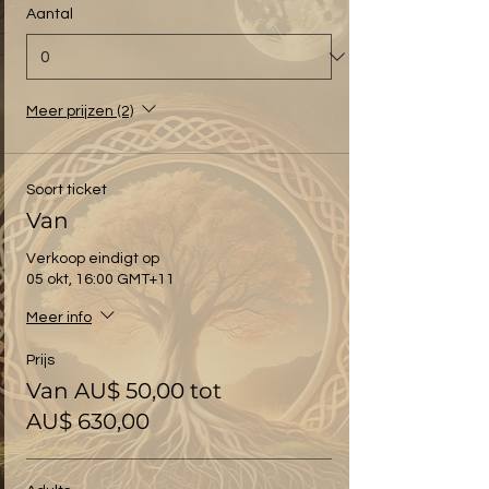
Aantal
Meer prijzen (2)
Soort ticket
Van
Verkoop eindigt op
05 okt, 16:00 GMT+11
Meer info
Prijs
Van AU$ 50,00 tot
AU$ 630,00