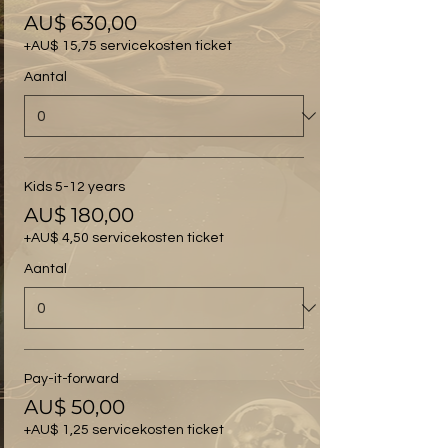
AU$ 630,00
+AU$ 15,75 servicekosten ticket
Aantal
Kids 5-12 years
AU$ 180,00
+AU$ 4,50 servicekosten ticket
Aantal
Pay-it-forward
AU$ 50,00
+AU$ 1,25 servicekosten ticket