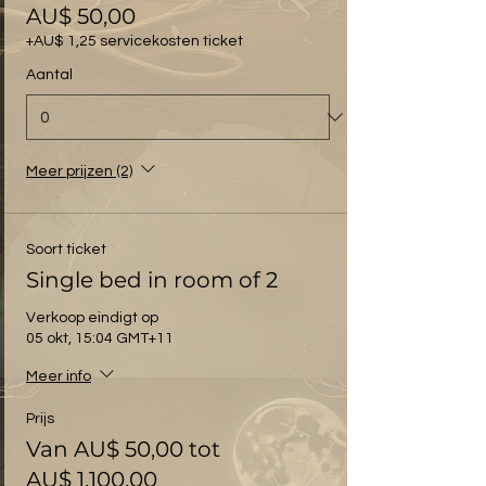
AU$ 50,00
+AU$ 1,25 servicekosten ticket
Aantal
Meer prijzen (2)
Soort ticket
Single bed in room of 2
Verkoop eindigt op
05 okt, 15:04 GMT+11
Meer info
Prijs
Van AU$ 50,00 tot
AU$ 1.100,00