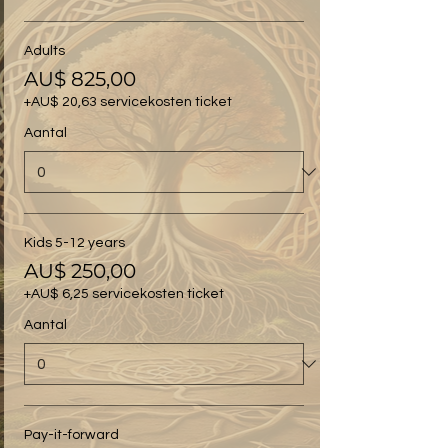
Adults
AU$ 825,00
+AU$ 20,63 servicekosten ticket
Aantal
Kids 5-12 years
AU$ 250,00
+AU$ 6,25 servicekosten ticket
Aantal
Pay-it-forward