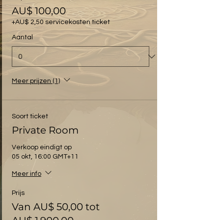
AU$ 100,00
+AU$ 2,50 servicekosten ticket
Aantal
Meer prijzen (1)
Soort ticket
Private Room
Verkoop eindigt op
05 okt, 16:00 GMT+11
Meer info
Prijs
Van AU$ 50,00 tot