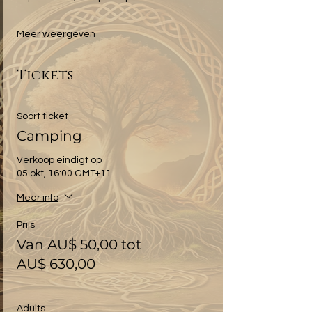
Meer weergeven
Tickets
Soort ticket
Camping
Verkoop eindigt op
05 okt, 16:00 GMT+11
Meer info
Prijs
Van AU$ 50,00 tot
AU$ 630,00
Adults