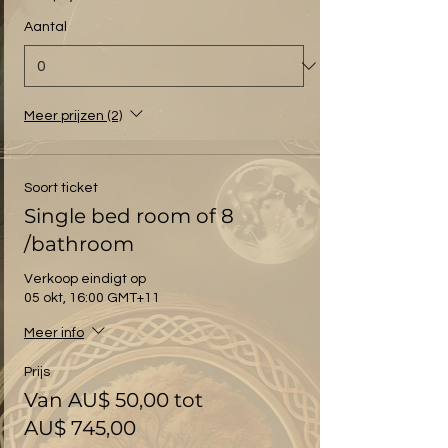
Aantal
Meer prijzen (2)
Soort ticket
Single bed room of 8
/bathroom
Verkoop eindigt op
05 okt, 16:00 GMT+11
Meer info
Prijs
Van AU$ 50,00 tot
AU$ 745,00