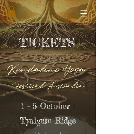
TICKETS
Kundalini Yoga
Festival Australia
1 - 5 October |
Tyalgum Ridge