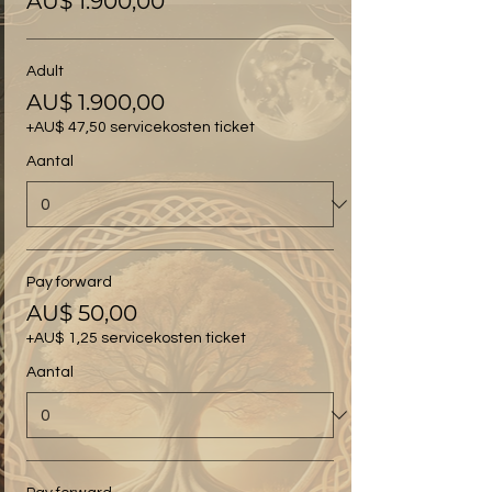
AU$ 1.900,00
Adult
AU$ 1.900,00
+AU$ 47,50 servicekosten ticket
Aantal
Pay forward
AU$ 50,00
+AU$ 1,25 servicekosten ticket
Aantal