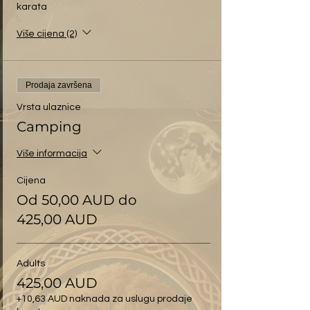
karata
Više cijena (2)
Prodaja završena
Vrsta ulaznice
Camping
Više informacija
Cijena
Od 50,00 AUD do
425,00 AUD
Adults
425,00 AUD
+10,63 AUD naknada za uslugu prodaje