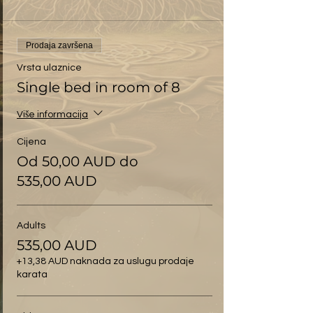
Prodaja završena
Vrsta ulaznice
Single bed in room of 8
Više informacija
Cijena
Od 50,00 AUD do
535,00 AUD
Adults
535,00 AUD
+13,38 AUD naknada za uslugu prodaje
karata