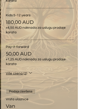
karata
Kids 5-12 years
180,00 AUD
+4,50 AUD naknada za uslugu prodaje
karata
Pay-it-forward
50,00 AUD
+1,25 AUD naknada za uslugu prodaje
karata
Više cijena (2)
Prodaja završena
Vrsta ulaznice
Van