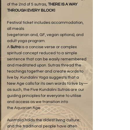
of the 2nd of 5 sutras, 
THERE IS A WAY 
THROUGH EVERY BLOCK!
Festival ticket includes accommodation, 
all meals 
(vegetarian and, GF, vegan options), and 
adult yoga program.
A 
Sutra
 is a concise verse or complex 
spiritual concept reduced to a simple 
sentence that can be easily remembered 
and meditated upon. Sutras thread the 
teachings together and create words to 
live by. Kundalini Yoga suggests that a 
New Age calls for its own words to live by—
as such, the Five Kundalini Sutras are our 
guiding principles for everyone to utilise 
and access as we transition into 
the Aquarian Age.
Australia holds the oldest living culture, 
and the traditional people have often 