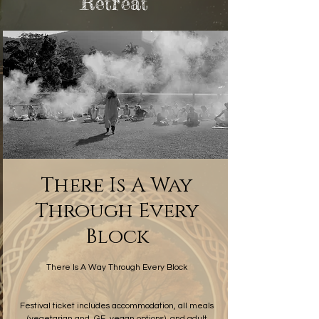
Retreat
There Is A Way
Through Every
Block
There Is A Way Through Every Block
Festival ticket includes accommodation, all meals
(vegetarian and, GF, vegan options), and adult