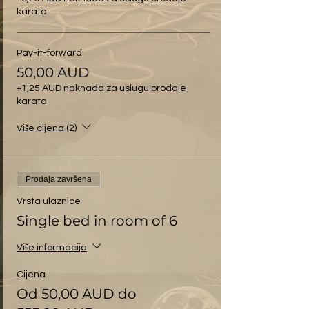
karata
Pay-it-forward
50,00 AUD
+1,25 AUD naknada za uslugu prodaje
karata
Više cijena (2)
Prodaja završena
Vrsta ulaznice
Single bed in room of 6
Više informacija
Cijena
Od 50,00 AUD do