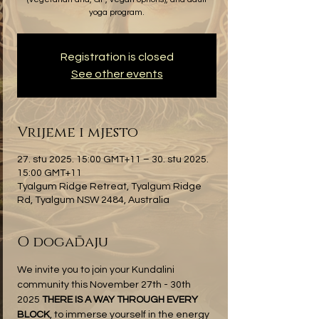
yoga program.
Registration is closed
See other events
Vrijeme i mjesto
27. stu 2025. 15:00 GMT+11 – 30. stu 2025.
15:00 GMT+11
Tyalgum Ridge Retreat, Tyalgum Ridge
Rd, Tyalgum NSW 2484, Australia
O događaju
We invite you to join your Kundalini 
community this November 27th - 30th 
2025 
THERE IS A WAY THROUGH EVERY 
BLOCK
, to immerse yourself in the energy 