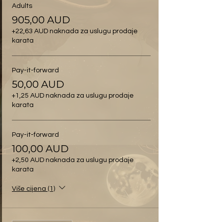
Adults
905,00 AUD
+22,63 AUD naknada za uslugu prodaje
karata
Pay-it-forward
50,00 AUD
+1,25 AUD naknada za uslugu prodaje
karata
Pay-it-forward
100,00 AUD
+2,50 AUD naknada za uslugu prodaje
karata
Više cijena (1)