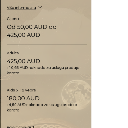
Više informacija
Cijena
Od 50,00 AUD do
425,00 AUD
Adults
425,00 AUD
+10,63 AUD naknada za uslugu prodaje
karata
Kids 5-12 years
180,00 AUD
+4,50 AUD naknada za uslugu prodaje
karata
Pay-it-forward