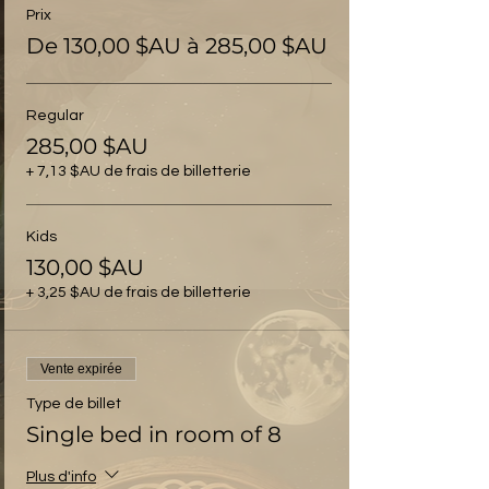
Prix
De 130,00 $AU à 285,00 $AU
Regular
285,00 $AU
+ 7,13 $AU de frais de billetterie
Kids
130,00 $AU
+ 3,25 $AU de frais de billetterie
Vente expirée
Type de billet
Single bed in room of 8
Plus d'info