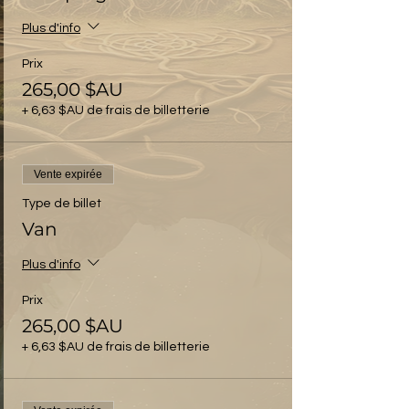
Plus d'info
Prix
265,00 $AU
+ 6,63 $AU de frais de billetterie
Vente expirée
Type de billet
Van
Plus d'info
Prix
265,00 $AU
+ 6,63 $AU de frais de billetterie