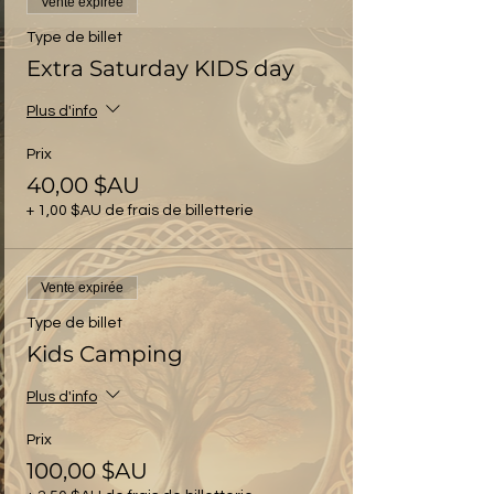
Vente expirée
Type de billet
Extra Saturday KIDS day
Plus d'info
Prix
40,00 $AU
+ 1,00 $AU de frais de billetterie
Vente expirée
Type de billet
Kids Camping
Plus d'info
Prix
100,00 $AU