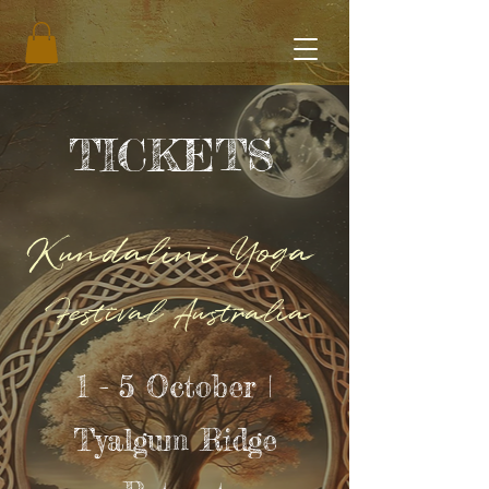
TICKETS
Kundalini Yoga
Festival Australia
1 - 5 October |
Tyalgum Ridge