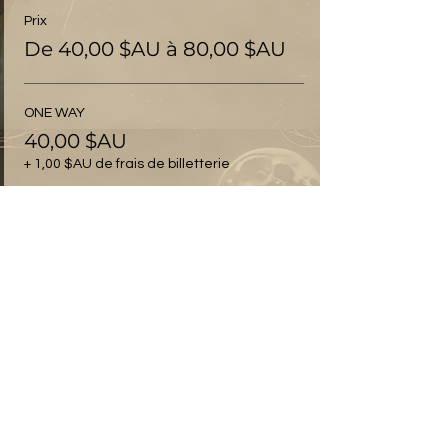
Prix
De 40,00 $AU à 80,00 $AU
ONE WAY
40,00 $AU
+ 1,00 $AU de frais de billetterie
RETURN
80,00 $AU
+ 2,00 $AU de frais de billetterie
Vente expirée
Type de billet
Saturday 25th Day Pass
Plus d'info