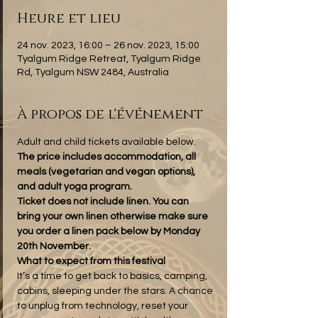
Heure et lieu
24 nov. 2023, 16:00 – 26 nov. 2023, 15:00
Tyalgum Ridge Retreat, Tyalgum Ridge
Rd, Tyalgum NSW 2484, Australia
À propos de l'événement
Adult and child tickets available below.
The price includes accommodation, all 
meals (vegetarian and vegan options), 
and adult yoga program.
Ticket does not include linen. You can 
bring your own linen otherwise make sure 
you order a linen pack below
by Monday 
20th November.
What to expect from this festival
It’s a time to get back to basics, camping, 
cabins, sleeping under the stars. A chance 
to unplug from technology, reset your 