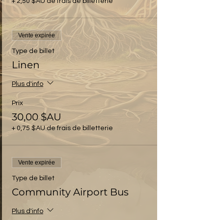
+ 2,50 $AU de frais de billetterie
Vente expirée
Type de billet
Linen
Plus d'info
Prix
30,00 $AU
+ 0,75 $AU de frais de billetterie
Vente expirée
Type de billet
Community Airport Bus
Plus d'info