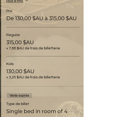
Plus d'info
Prix
De 130,00 $AU à 315,00 $AU
Regular
315,00 $AU
+ 7,88 $AU de frais de billetterie
Kids
130,00 $AU
+ 3,25 $AU de frais de billetterie
Vente expirée
Type de billet
Single bed in room of 4