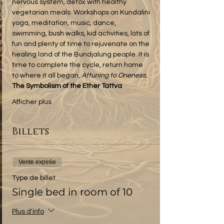
nervous system, detox with healthy 
vegetarian meals. Workshops on Kundalini 
yoga, meditation, music, dance, 
swimming, bush walks, kid activities, lots of 
fun and plenty of time to rejuvenate on the 
healing land of the Bundjalung people. It is 
time to complete the cycle, return home 
to where it all began, 
Attuning to Oneness. 
The Symbolism of the Ether Tattva
Afficher plus
Billets
Vente expirée
Type de billet
Single bed in room of 10
Plus d'info