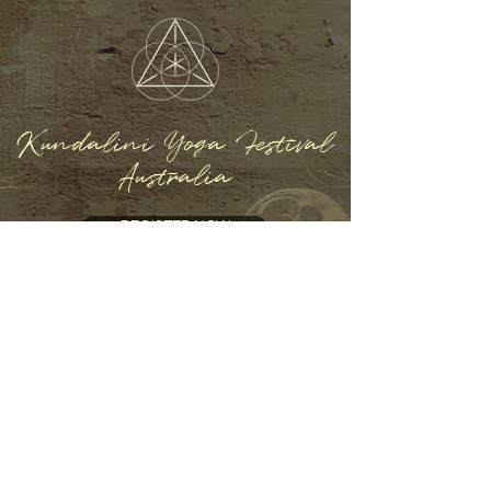
Kundalini Yoga Festival
Australia
REGISTER NOW
Home
About
Program
Presenters